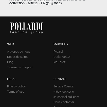
collection - article - FR 3165.00.17
WEB
MARQUES
À propos de nous
Pollardi
Robes de soirée
Daria Karlozi
Blog
Ida Torez
Trouver un magasin
LÉGAL
CONTACT
Privacy policy
Service Clients:
Terms of use
+380730099290
sales@pollardi.com
Nous contacter