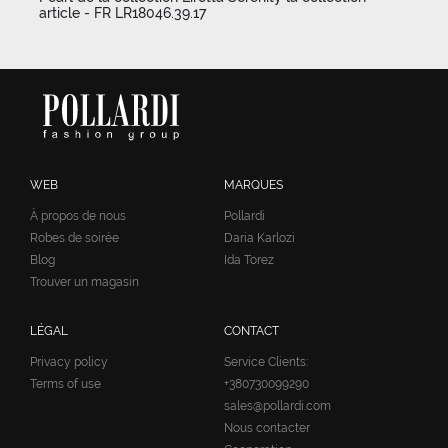
article - FR LR18046.39.17
WEB
MARQUES
À propos de nous
Pollardi
Robes de soirée
Daria Karlozi
Blog
Ida Torez
Trouver un magasin
LÉGAL
CONTACT
Privacy policy
Service Clients:
Terms of use
+380730099290
sales@pollardi.com
Nous contacter