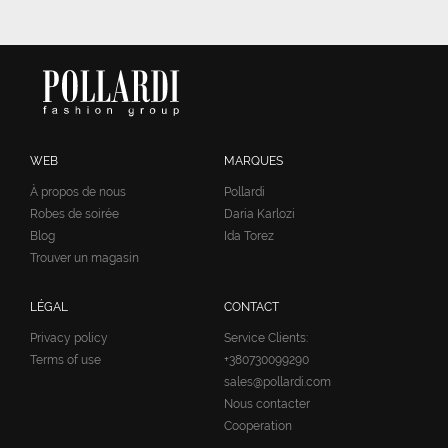
WEB
MARQUES
À propos de nous
Pollardi
Robes de soirée
Daria Karlozi
Blog
Ida Torez
Trouver un magasin
LÉGAL
CONTACT
Privacy policy
Service Clients:
Terms of use
+380730099290
sales@pollardi.com
Nous contacter
Cooperation