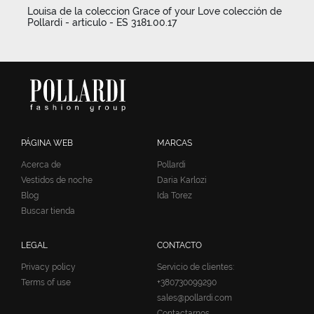
Louisa de la coleccion Grace of your Love colección de
Pollardi - articulo - ES 3181.00.17
PÁGINA WEB
MARCAS
Acerca de
Pollardi
Vestidos de noche
Daria Karlozi
Blog
Ida Torez
Buscar tienda
LEGAL
CONTACTO
Privacy policy
Servicio de clientes:
Terms of use
+380730099290
sales@pollardi.com
Contactarnos