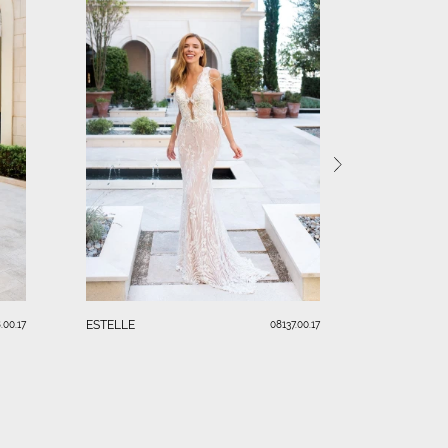
LAURA
ESTELLE
.00.17
08137.00.17