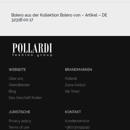
Bolero aus der Kollektion Bolero von – Artikel – DE
3231B.00.17
WEBSEITE
BRANDMARKEN
Über uns
Pollardi
Abendkleider
Daria Karlozi
Blog
Ida Torez
Das Geschäft finden
JURISTISCHE
KONTAKT
Privacy policy
Kundenservice:
Terms of use
+380730099290