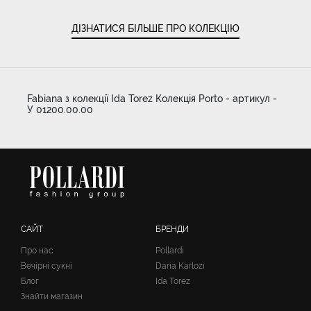
ДІЗНАТИСЯ БІЛЬШЕ ПРО КОЛЕКЦІЮ
Fabiana з колекції Ida Torez Колекція Porto - артикул -
У 01200.00.00
САЙТ
БРЕНДИ
Про нас
Pollardi
Вечірні сукні
Daria Karlozi
Блог
Ida Torez
Знайти магазин