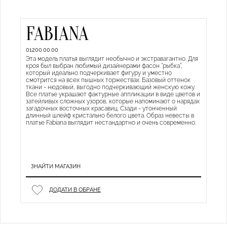
FABIANA
01200.00.00
Эта модель платья выглядит необычно и экстравагантно. Для
кроя был выбран любимый дизайнерами фасон “рыбка”,
который идеально подчеркивает фигуру и уместно
смотрится на всех пышных торжествах. Базовый оттенок
ткани - нюдовый, выгодно подчеркивающий женскую кожу.
Все платье украшают фактурные аппликации в виде цветов и
затейливых сложных узоров, которые напоминают о нарядах
загадочных восточных красавиц. Сзади - утонченный
длинный шлейф кристально белого цвета. Образ невесты в
платье Fabiana выглядит нестандартно и очень современно.
ЗНАЙТИ МАГАЗИН
ДОДАТИ В ОБРАНЕ