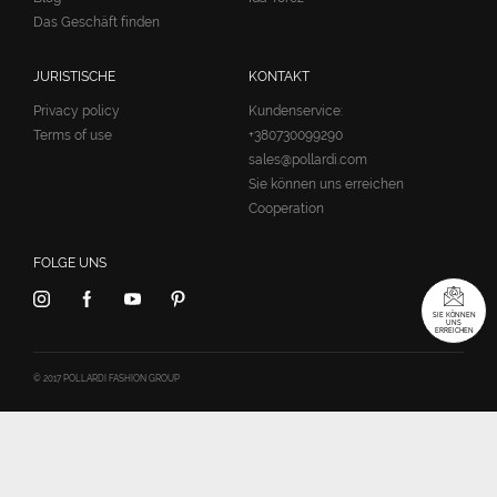
Das Geschäft finden
JURISTISCHE
KONTAKT
Privacy policy
Kundenservice:
Terms of use
+380730099290
sales@pollardi.com
Sie können uns erreichen
Cooperation
FOLGE UNS
SIE KÖNNEN
UNS
ERREICHEN
© 2017 POLLARDI FASHION GROUP