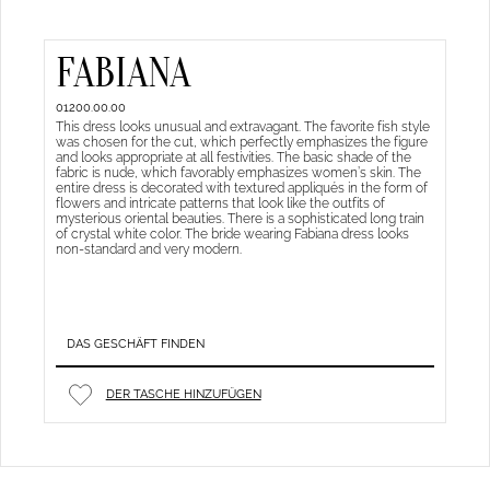
FABIANA
01200.00.00
This dress looks unusual and extravagant. The favorite fish style
was chosen for the cut, which perfectly emphasizes the figure
and looks appropriate at all festivities. The basic shade of the
fabric is nude, which favorably emphasizes women’s skin. The
entire dress is decorated with textured appliqués in the form of
flowers and intricate patterns that look like the outfits of
mysterious oriental beauties. There is a sophisticated long train
of crystal white color. The bride wearing Fabiana dress looks
non-standard and very modern.
DAS GESCHÄFT FINDEN
DER TASCHE HINZUFÜGEN