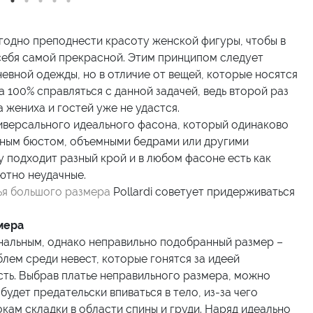
ыгодно преподнести красоту женской фигуры, чтобы в
 себя самой прекрасной. Этим принципом следует
евной одежды, но в отличие от вещей, которые носятся
 100% справляться с данной задачей, ведь второй раз
 жениха и гостей уже не удастся.
ниверсального идеального фасона, который одинаково
шным бюстом, объемными бедрами или другими
 подходит разный крой и в любом фасоне есть как
ютно неудачные.
ья большого размера
Pollardi советует придерживаться
мера
анальным, однако неправильно подобранный размер –
лем среди невест, которые гонятся за идеей
сть. Выбрав платье неправильного размера, можно
будет предательски впиваться в тело, из-за чего
ам складки в области спины и груди. Наряд идеально