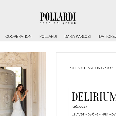
COOPERATION
POLLARDI
DARIA KARLOZI
IDA TORE
POLLARDI FASHION GROUP
DELIRIU
3261.00.17
Силуэт «рыбка» или «р