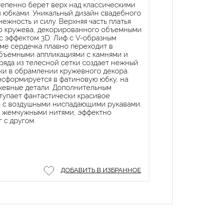
тепенно берет верх над классическими
юбками. Уникальный дизайн свадебного
нежность и силу. Верхняя часть платья
о кружева, декорированного объемными
с эффектом 3D. Лиф с V-образным
ме сердечка плавно переходит в
бъемными аппликациями с камнями и
ряда из телесной сетки создает нежный
и в обрамлении кружевного декора.
нсформируется в фатиновую юбку, на
жевные детали. Дополнительным
тупает фантастически красивое
 с воздушными ниспадающими рукавами.
 жемчужными нитями, эффектно
 с другом.
ДОБАВИТЬ В ИЗБРАННОЕ