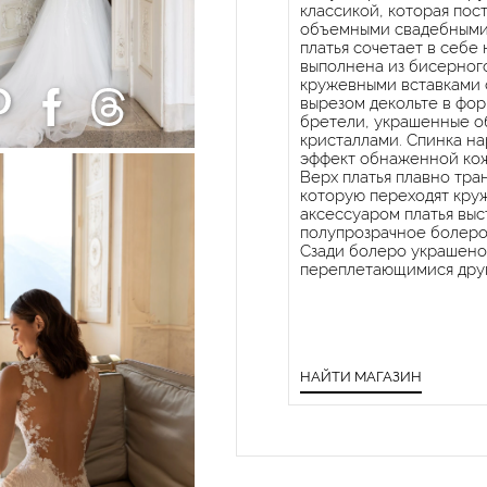
классикой, которая пос
объемными свадебными 
платья сочетает в себе 
выполнена из бисерног
кружевными вставками 
вырезом декольте в фор
бретели, украшенные о
кристаллами. Спинка на
эффект обнаженной кож
Верх платья плавно тра
которую переходят кру
аксессуаром платья выс
полупрозрачное болеро
Сзади болеро украшено
переплетающимися друг
НАЙТИ МАГАЗИН