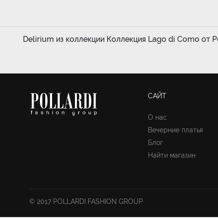
Delirium из коллекции Коллекция Lago di Como от Pol
САЙТ
О нас
Вечерние платья
Блог
Найти магазин
© 2017 POLLARDI FASHION GROUP