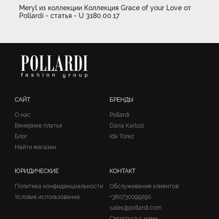
Meryl из коллекции Коллекция Grace of your Love от
Pollardi - статья - U 3180.00.17
САЙТ
БРЕНДЫ
О нас
Pollardi
Вечерние платья
Daria Karlozi
Блог
Ida Torez
Найти магазин
ЮРИДИЧЕСКИЕ
КОНТАКТ
Политика конфиденциальности
Обслуживание клиентов:
Условия использования
+380730099290
sales@pollardi.com
Связаться с нами