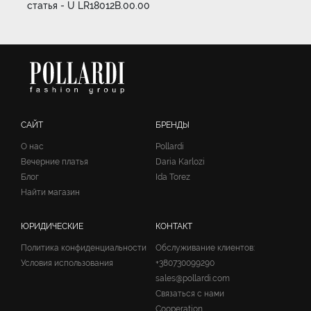
статья - U LR18012B.00.00
САЙТ
БРЕНДЫ
О нас
Pollardi
Вечерние платья
Daria Karlozi
Блог
Ida Torez
Найти магазин
ЮРИДИЧЕСКИЕ
КОНТАКТ
Политика конфиденциальности
Обслуживание клиентов:
Условия использования
+380730099290
sales@pollardi.com
Связаться с нами
Cooperation