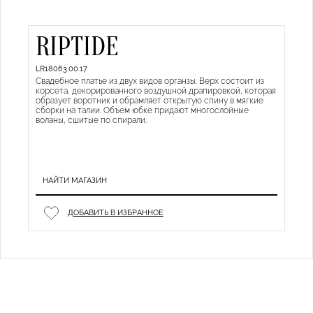
RIPTIDE
LR18063.00.17
Свадебное платье из двух видов органзы. Верх состоит из
корсета, декорированного воздушной драпировкой, которая
образует воротник и обрамляет открытую спину в мягкие
сборки на талии. Объем юбке придают многослойные
воланы, сшитые по спирали.
НАЙТИ МАГАЗИН
ДОБАВИТЬ В ИЗБРАННОЕ