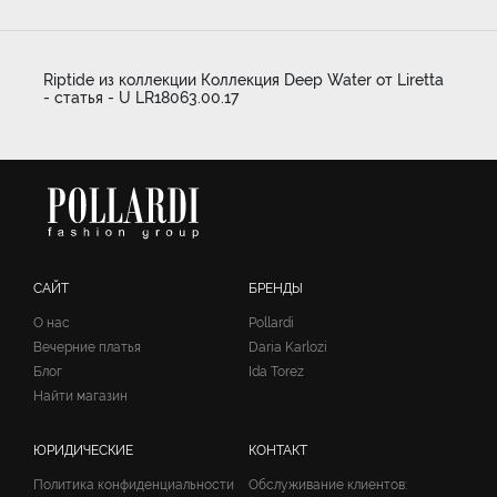
Riptide из коллекции Коллекция Deep Water от Liretta
- статья - U LR18063.00.17
САЙТ
БРЕНДЫ
О нас
Pollardi
Вечерние платья
Daria Karlozi
Блог
Ida Torez
Найти магазин
ЮРИДИЧЕСКИЕ
КОНТАКТ
Политика конфиденциальности
Обслуживание клиентов: