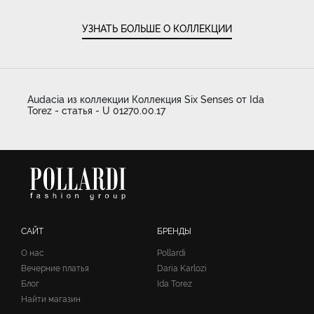
УЗНАТЬ БОЛЬШЕ О КОЛЛЕКЦИИ
Audacia из коллекции Коллекция Six Senses от Ida
Torez - статья - U 01270.00.17
САЙТ
БРЕНДЫ
О нас
Pollardi
Вечерние платья
Daria Karlozi
Блог
Ida Torez
Найти магазин