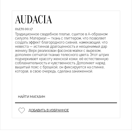
AUDACIA
01270.00.17
Традиционное свадебное платье, сшитое в А-образном
силуэте. Материал — ткань с глиттером, что позволяет
создать эффект благородного сияния, намекающий, что
невеста — истинная драгоценность и неоценимый дар
жениху. Верх реализован фасонов майки с вырезом,
дополнен сетчатой тканью телесного цвета. Этот штрих
подчеркивает красоту женской кожи, её естественную
соблазнительность и чувственность. Дополняет наряд
вышитый пояс с брошкой, он фиксируется на спинке,
которая, в свою очередь, сделана заниженной.
НАЙТИ МАГАЗИН
ДОБАВИТЬ В ИЗБРАННОЕ