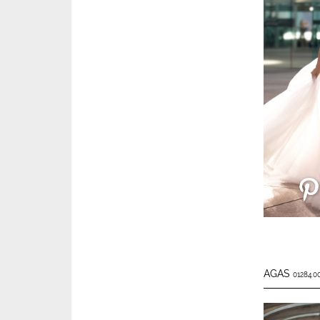
AGAS
01284.00