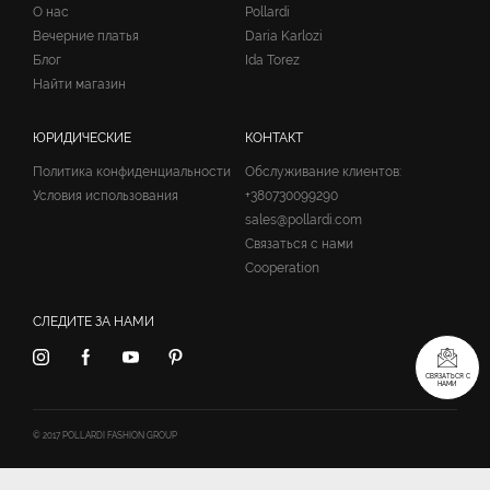
О нас
Pollardi
Вечерние платья
Daria Karlozi
Блог
Ida Torez
Найти магазин
ЮРИДИЧЕСКИЕ
КОНТАКТ
Политика конфиденциальности
Обслуживание клиентов:
Условия использования
+380730099290
sales@pollardi.com
Связаться с нами
Cooperation
СЛЕДИТЕ ЗА НАМИ
СВЯЗАТЬСЯ С
НАМИ
© 2017 POLLARDI FASHION GROUP