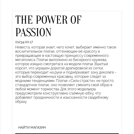
THE POWER OF
PASSION
01234.00.17
Невеста, которая знает, чего хочет, выбирает именно такое
восхитительное платье, оттеняющее её красоту и
превращающее в настоящую принцессу современного
мегаполиса. Платье выполнено из бисерного кружева,
которое изящно смотреться на модели платья. Вшитый
корсет, что украшен дорогой драпировкой из сетки,
который переходит на руки и подчёркивает зону декольте -
это выбор современных красавиц, которые следят за
модными тенденциями. Платье «Сила страсти» не просто
стандартное платье, оно позволяет сменить свой образ в
любой момент торжества. Для этого модельеры
предусмотрели конструктивно съёмную юбку, что
добавляет праздничности и изысканности свадебному
образу
НАЙТИ МАГАЗИН