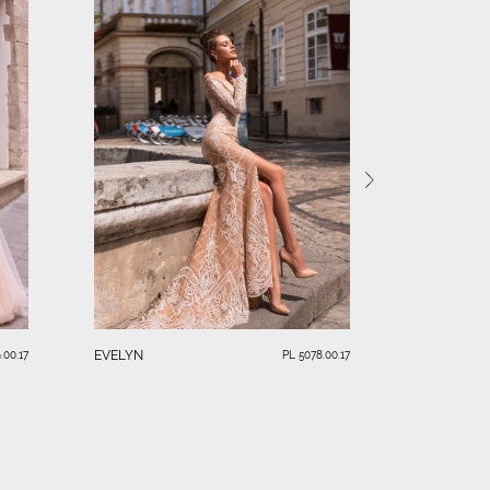
NIKKI
EVELYN
.00.17
PL 5078.00.17