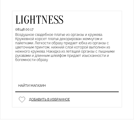
LIGHTNESS
08148.00.17
Воздушное свадебное платье из органзы и кружева.
Кружевной корсет платья декорирован жемчугом и
пайетками. Легкости образу придает юбка из органзы с
цветочным принтом, нижний слой которой выполнен из
нежного кружева. Накидка из летящей органзы с пышными
рукавами и длинным шлейфом придает изысканности и
богемности образу.
НАЙТИ МАГАЗИН
ДОБАВИТЬ В ИЗБРАННОЕ