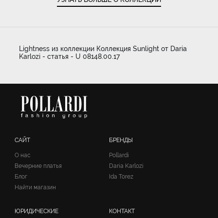
Lightness из коллекции Коллекция Sunlight от Daria
Karlozi - статья - U 08148.00.17
САЙТ
БРЕНДЫ
О нас
Pollardi
Вечерние платья
Daria Karlozi
Блог
Ida Torez
Найти магазин
ЮРИДИЧЕСКИЕ
КОНТАКТ