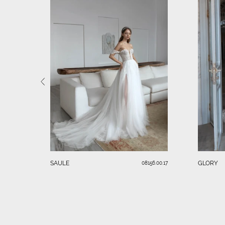
SAULE
GLORY
08156.00.17