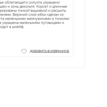
тье облегающего силуэта украшено
шеи и зоны декольте. Корсет и длинные
орированы тонкой вышивкой и расшиты
амнями. Верхний слой юбки сделан из
нута маленькими жемчужинами и тонкими
на украшена маленькими пуговицами и
одит в шлейф.
ДОБАВИТЬ В ИЗБРАННОЕ