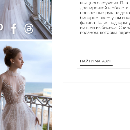
изящного кружева. Пла
драпировкой в области 
прозрачные рукава дек
бисером, жемчугом и к
фатина. Талия подчерк
нитями из бисера. Спи
воланом, который перех
НАЙТИ МАГАЗИН