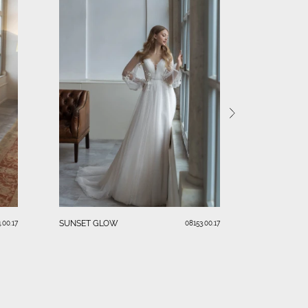
SHIMMER
SUNSET GLOW
.00.17
08153.00.17