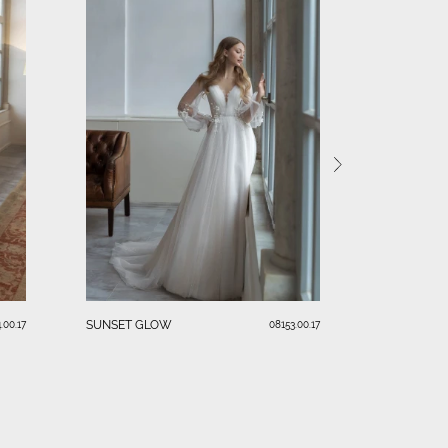
SHIMMER
SUNSET GLOW
.00.17
08153.00.17