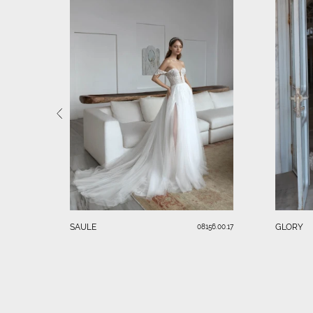
SAULE
GLORY
08156.00.17