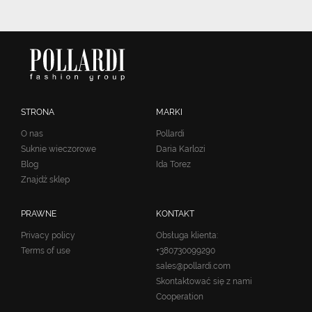
STRONA
MARKI
O nas
Pollardi
Suknie wieczorowe
Daria Karlozi
Blog
Ida Torez
Znajdź sklep
PRAWNE
KONTAKT
Privacy policy
Obsługa klienta:
Terms of use
+380730099290
sales@pollardi.com
Skontaktować się z nami
Cooperation