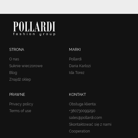
STRONA
MARKI
O nas
Pollardi
Suknie wieczorowe
Daria Karlozi
Blog
Ida Torez
Znajdź sklep
PRAWNE
KONTAKT
Privacy policy
Obsługa klienta:
Terms of use
+380730099290
sales@pollardi.com
Skontaktować się z nami
Cooperation