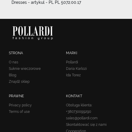
Dresses - artykul - PL PL 5072.00.17
STRONA
MARKI
O nas
Pollardi
Suknie wieczorowe
Daria Karlozi
Blog
Ida Torez
Znajdź sklep
PRAWNE
KONTAKT
Privacy policy
Obsługa klienta:
Terms of use
+380730099290
sales@pollardi.com
Skontaktować się z nami
Cooperation