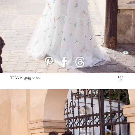
TESS
PL 5059.00.00