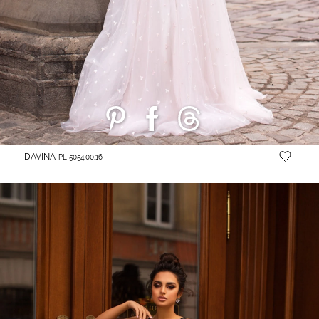
DAVINA
PL 5054.00.16