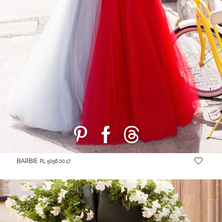
BARBIE
PL 5056.00.17