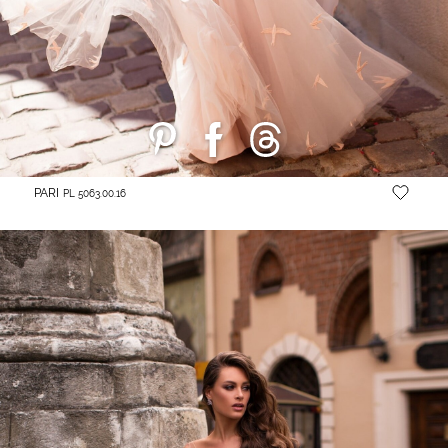
PARI
PL 5063.00.16