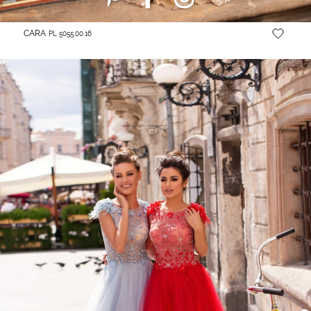
CARA
PL 5055.00.16