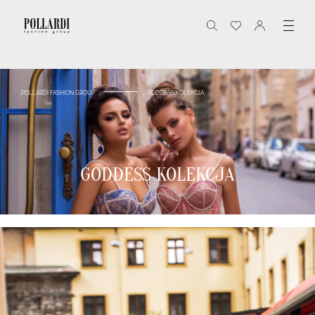
POLLARDI FASHION GROUP
GODDESS KOLEKCJA
GODDESS KOLEKCJA