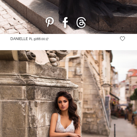
DANIELLE
PL 5066.00.17