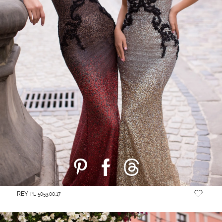
REY
PL 5053.00.17