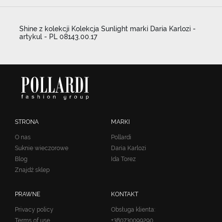
Shine z kolekcji Kolekcja Sunlight marki Daria Karlozi -
artykul - PL 08143.00.17
STRONA
MARKI
O nas
Pollardi
Suknie wieczorowe
Daria Karlozi
Blog
Ida Torez
Znajdź sklep
PRAWNE
KONTAKT
Privacy policy
Obsługa klienta:
Terms of use
+380730099290