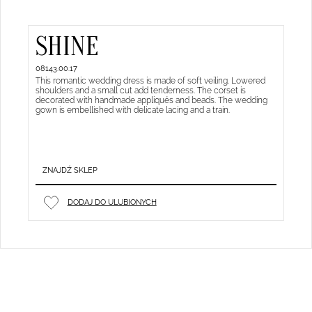
SHINE
08143.00.17
This romantic wedding dress is made of soft veiling. Lowered
shoulders and a small cut add tenderness. The corset is
decorated with handmade appliqués and beads. The wedding
gown is embellished with delicate lacing and a train.
ZNAJDŹ SKLEP
DODAJ DO ULUBIONYCH