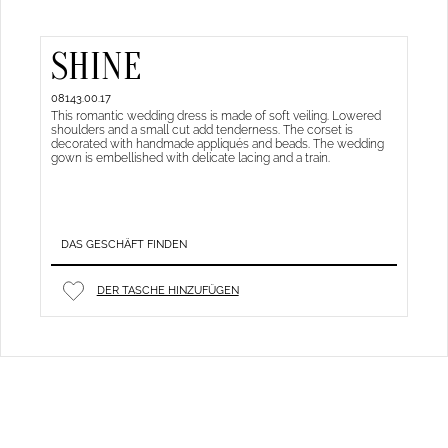
SHINE
08143.00.17
This romantic wedding dress is made of soft veiling. Lowered
shoulders and a small cut add tenderness. The corset is
decorated with handmade appliqués and beads. The wedding
gown is embellished with delicate lacing and a train.
DAS GESCHÄFT FINDEN
DER TASCHE HINZUFÜGEN