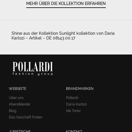
MEHR ÜBER DIE KOLLEKTION ERFAHREN
Shine aus der Kollektion Sunlight kollektion von Daria
Karlozi – Artikel – DE 08143.00.17
WEBSEITE
BRANDMARKEN
Über uns
Pollardi
Abendkleider
Daria Karlozi
Blog
Ida Torez
Das Geschäft finden
JURISTISCHE
KONTAKT