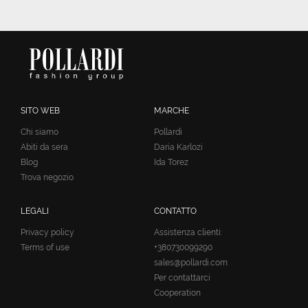
SITO WEB
MARCHE
Chi siamo
Pollardi
Abiti da sera
Daria Karlozi
Blog
Ida Torez
Trova negozio
LEGALI
CONTATTO
Privacy policy
Assistenza clienti:
Terms of use
+380730099290
sales@pollardi.com
Per contattarci
Cooperation