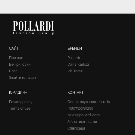
САЙТ
БРЕНДИ
Про нас
Pollardi
Вечірні сукні
Daria Karlozi
Блог
Ida Torez
Знайти магазин
ЮРИДИЧНІ
КОНТАКТ
Privacy policy
Обслуговування клієнтів:
Terms of use
+380730099290
sales@pollardi.com
Зв’язатися з нами
Співпраця