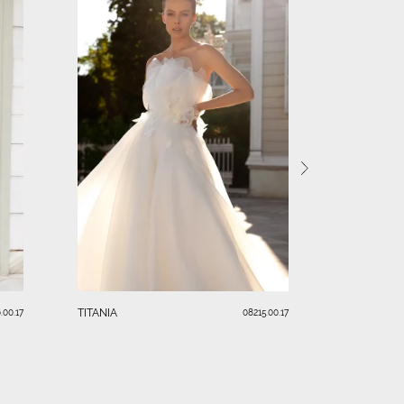
ARIENCE
TITANIA
.00.17
08215.00.17