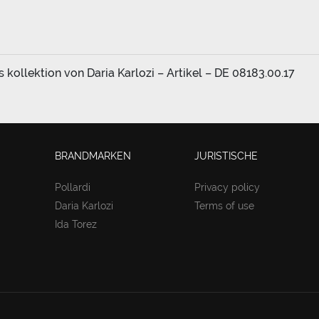
ollektion von Daria Karlozi – Artikel – DE 08183.00.17
BRANDMARKEN
JURISTISCHE
Pollardi
Privacy policy
Daria Karlozi
Terms of use
Ida Torez