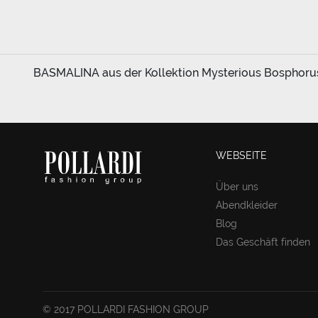
BASMALINA aus der Kollektion Mysterious Bosphorus k
WEBSEITE
Über uns
Abendkleider
Blog
Das Geschäft finden
© 2017 POLLARDI FASHION GROUP