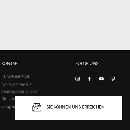
KONTAKT
FOLGE UNS
Kundenservice:
+380730099290
sales@pollardi.com
Sie können uns erreichen
Cooperation
SIE KÖNNEN UNS ERREICHEN