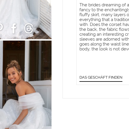
The brides dreaming of a
fancy to the enchantingl
fluffy skirt, many layers 
everything that a tradi
with. Does the corset ha
the back, the fabric flow
creating an interesting c
sleeves are adorned with
goes along the waist lin
body, the look is not dev
DAS GESCHÄFT FINDEN