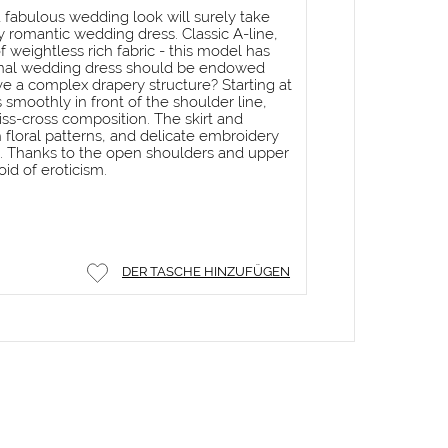
 fabulous wedding look will surely take
y romantic wedding dress. Classic A-line,
of weightless rich fabric - this model has
tional wedding dress should be endowed
ve a complex drapery structure? Starting at
s smoothly in front of the shoulder line,
riss-cross composition. The skirt and
 floral patterns, and delicate embroidery
e. Thanks to the open shoulders and upper
oid of eroticism.
DER TASCHE HINZUFÜGEN