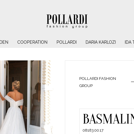
NDEN
COOPERATION
POLLARDI
DARIA KARLOZI
IDA
POLLARDI FASHION
GROUP
BASMALI
08183.00.17