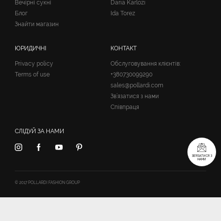
Вечірні сукні
Daria Karlozi
Блог
Ida Torez
Знайти магазин
ЮРИДИЧНІ
КОНТАКТ
Privacy policy
Обслуговування клієнтів:
Terms of use
+380730099290
sales@pollardi.com
Зв’язатися з нами
Співпраця
СЛІДУЙ ЗА НАМИ
ЗВ’ЯЗАТИСЯ З
НАМИ
© 2017 POLLARDI FASHION GROUP