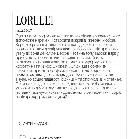
LORELEI
3414.00.17
Сукня силуету «русалка» з тканини «мікадо» у кольорі Ivory
допоможе нареченій створити яскравий жіночний образ.
Корсет з романтичним вирізом «сердечко» та великим
горизонтальним драпіруванням від бокових швів привертає
увагу до зони декольте. Верхня частина топу вздовж вирізу
прикрашена перлинками та кришталиками. Спинка
закінчується на лінії лопаток та має рівну форму. Застібка
корсету на гачки-розширювачі. Спідниця з об’ємним
шлейфом, прилягаючої форми, оригінально оздоблена
асиметричним діагональним драпіруванням на запах, що
візуально додає пишності сідницям та спокусливим стегнам.
Починаючи від рівня колін спідниця має великі складки, які
утворюють додаткову пишність сукні. Застібка спідниці на
потайну тасьму-блискавку. Доповнюють цей ефектний образ
напівпрозорі рукавички 3414GL.
ЗНАЙТИ МАГАЗИН
ДОДАТИ В ОБРАНЕ