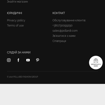
Знайти магазин
ЮРИДИЧНІ
КОНТАКТ
Privacy policy
Обслуговування клієнтів:
Terms of use
+380730099290
sales@pollardi.com
Зв’язатися з нами
Співпраця
СЛІДУЙ ЗА НАМИ
ЗВ’ЯЗАТИСЯ З
НАМИ
© 2017 POLLARDI FASHION GROUP