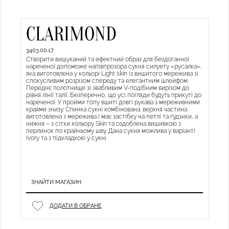
CLARIMOND
3403.00.17
Створити вишуканий та ефектний образ для бездоганної
нареченої допоможе напівпрозора сукня силуету «русалка»,
яка виготовлена у кольорі Light skin із вишитого мережива зі
спокусливим розрізом спереду та елегантним шлейфом.
Переднє полотнище зі звабливим V-подібним вирізом до
рівня лінії талії. Безперечно, що усі погляди будуть прикуті до
нареченої. У пройми топу вшиті довгі рукава з мереживними
краями знизу. Спинка сукні комбінована: верхня частина
виготовлена з мережива і має застібку на петлі та ґудзики, а
нижня – з сітки кольору Skin та оздоблена вишивкою з
перлинок по крайньому шву. Дана сукня можлива у варіанті
Ivory та з підкладкою у сукні.
ЗНАЙТИ МАГАЗИН
ДОДАТИ В ОБРАНЕ