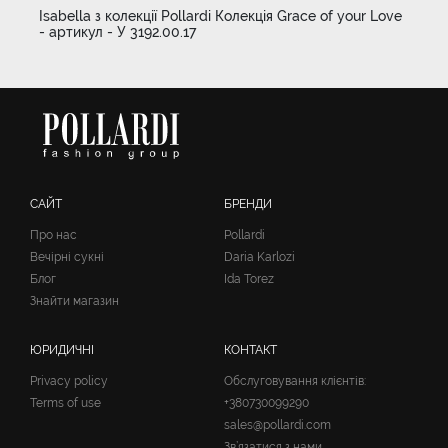
Isabella з колекції Pollardi Колекція Grace of your Love
- артикул - У 3192.00.17
САЙТ
БРЕНДИ
Про нас
Pollardi
Вечірні сукні
Daria Karlozi
Блог
Ida Torez
Знайти магазин
ЮРИДИЧНІ
КОНТАКТ
Privacy policy
Обслуговування клієнтів:
Terms of use
+380730099290
sales@pollardi.com
Зв’язатися з нами