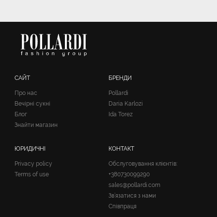
САЙТ
БРЕНДИ
Про нас
Pollardi
Вечірні сукні
Daria Karlozi
Блог
Ida Torez
Знайти магазин
ЮРИДИЧНІ
КОНТАКТ
Privacy policy
Обслуговування клієнтів:
Terms of use
+380730099290
sales@pollardi.com
Зв’язатися з нами
Співпраця