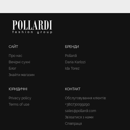
САЙТ
БРЕНДИ
Про нас
Pollardi
Вечірні сукні
Daria Karlozi
Блог
Ida Torez
Знайти магазин
ЮРИДИЧНІ
КОНТАКТ
Privacy policy
Обслуговування клієнтів:
Terms of use
+380730099290
sales@pollardi.com
Зв’язатися з нами
Співпраця