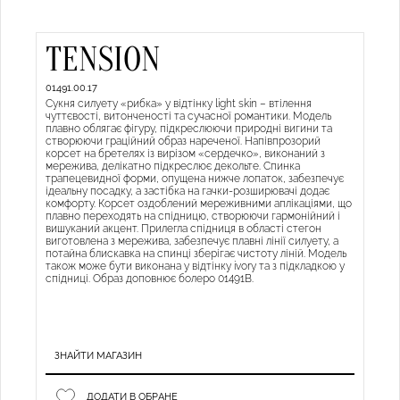
TENSION
01491.00.17
Сукня силуету «рибка» у відтінку light skin – втілення
чуттєвості, витонченості та сучасної романтики. Модель
плавно облягає фігуру, підкреслюючи природні вигини та
створюючи граційний образ нареченої. Напівпрозорий
корсет на бретелях із вирізом «сердечко», виконаний з
мережива, делікатно підкреслює декольте. Спинка
трапецевидної форми, опущена нижче лопаток, забезпечує
ідеальну посадку, а застібка на гачки-розширювачі додає
комфорту. Корсет оздоблений мереживними аплікаціями, що
плавно переходять на спідницю, створюючи гармонійний і
вишуканий акцент. Прилегла спідниця в області стегон
виготовлена з мережива, забезпечує плавні лінії силуету, а
потайна блискавка на спинці зберігає чистоту ліній. Модель
також може бути виконана у відтінку ivory та з підкладкою у
спідниці. Образ доповнює болеро 01491B.
ЗНАЙТИ МАГАЗИН
ДОДАТИ В ОБРАНЕ