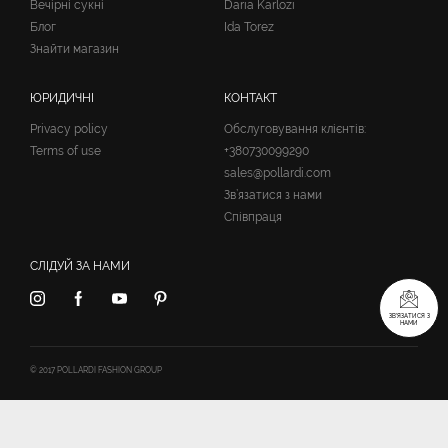
Вечірні сукні
Daria Karlozi
Блог
Ida Torez
Знайти магазин
ЮРИДИЧНІ
КОНТАКТ
Privacy policy
Обслуговування клієнтів:
Terms of use
+380730099290
sales@pollardi.com
Зв’язатися з нами
Співпраця
СЛІДУЙ ЗА НАМИ
ЗВ’ЯЗАТИСЯ З
НАМИ
© 2017 POLLARDI FASHION GROUP