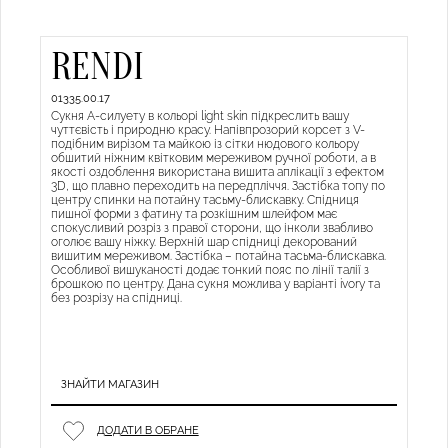
RENDI
01335.00.17
Сукня А-силуету в кольорі light skin підкреслить вашу
чуттєвість і природню красу. Напівпрозорий корсет з V-
подібним вирізом та майкою із сітки нюдового кольору
обшитий ніжним квітковим мереживом ручної роботи, а в
якості оздоблення використана вишита аплікації з ефектом
3D, що плавно переходить на передпліччя. Застібка топу по
центру спинки на потайну тасьму-блискавку. Спідниця
пишної форми з фатину та розкішним шлейфом має
спокусливий розріз з правої сторони, що інколи звабливо
оголює вашу ніжку. Верхній шар спідниці декорований
вишитим мереживом. Застібка – потайна тасьма-блискавка.
Особливої вишуканості додає тонкий пояс по лінії талії з
брошкою по центру. Дана сукня можлива у варіанті ivory та
без розрізу на спідниці.
ЗНАЙТИ МАГАЗИН
ДОДАТИ В ОБРАНЕ