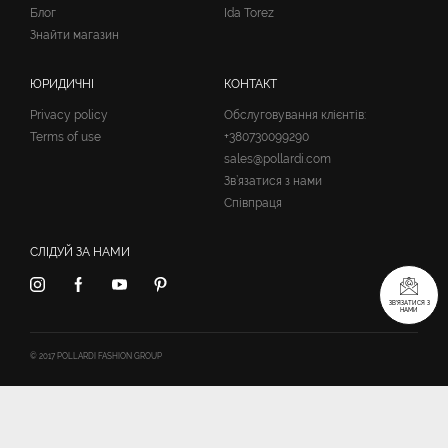
Блог
Ida Torez
Знайти магазин
ЮРИДИЧНІ
КОНТАКТ
Privacy policy
Обслуговування клієнтів:
Terms of use
+380730099290
sales@pollardi.com
Зв’язатися з нами
Співпраця
СЛІДУЙ ЗА НАМИ
ЗВ’ЯЗАТИСЯ З
НАМИ
© 2017 POLLARDI FASHION GROUP