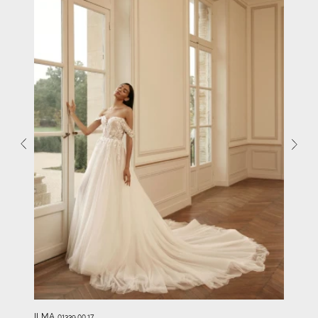
ILMA
01339.00.17