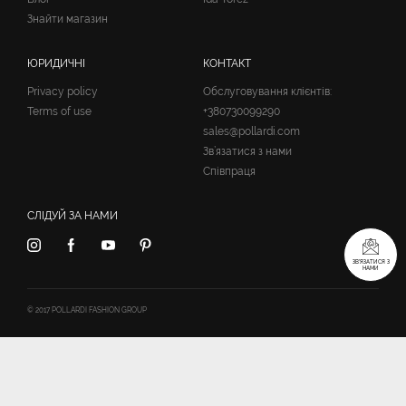
Знайти магазин
ЮРИДИЧНІ
КОНТАКТ
Privacy policy
Обслуговування клієнтів:
Terms of use
+380730099290
sales@pollardi.com
Зв’язатися з нами
Співпраця
СЛІДУЙ ЗА НАМИ
ЗВ’ЯЗАТИСЯ З
НАМИ
© 2017 POLLARDI FASHION GROUP