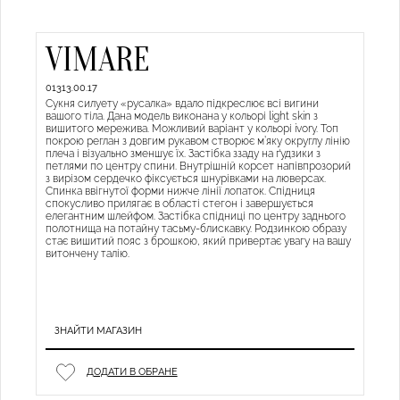
VIMARE
01313.00.17
Сукня силуету «русалка» вдало підкреслює всі вигини
вашого тіла. Дана модель виконана у кольорі light skin з
вишитого мережива. Можливий варіант у кольорі ivory. Топ
покрою реглан з довгим рукавом створює м’яку округлу лінію
плеча і візуально зменшує їх. Застібка ззаду на ґудзики з
петлями по центру спини. Внутрішній корсет напівпрозорий
з вирізом сердечко фіксується шнурівками на люверсах.
Спинка ввігнутої форми нижче лінії лопаток. Спідниця
спокусливо прилягає в області стегон і завершується
елегантним шлейфом. Застібка спідниці по центру заднього
полотнища на потайну тасьму-блискавку. Родзинкою образу
стає вишитий пояс з брошкою, який привертає увагу на вашу
витончену талію.
ЗНАЙТИ МАГАЗИН
ДОДАТИ В ОБРАНЕ