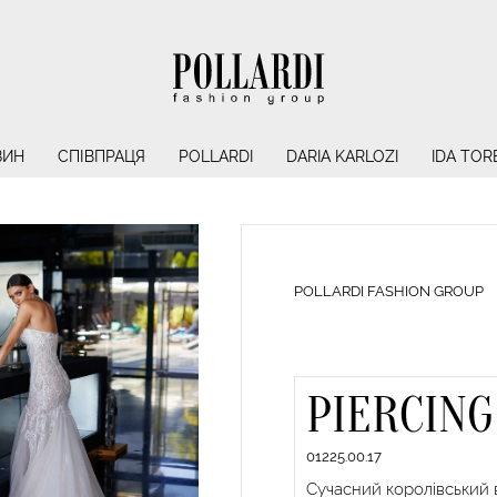
ЗИН
СПІВПРАЦЯ
POLLARDI
DARIA KARLOZI
IDA TOR
POLLARDI FASHION GROUP
PIERCING
01225.00.17
Сучасний королівський в