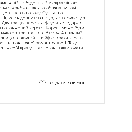
 саме в ній ти будеш найпрекраснішою
лует «рибка» плавно облягає жіночі
д стегна до подолу. Сукня, що
кції, має відрізну спідницю, виготовлену з
є. Для кращої передачі фігури володарки
и подовжений корсет. Корсет може бути
вкою з кришталю та бісеру. А плавний
ідницю та довгий шлейф стирають грань
ті та повітряної романтичності. Таку
і у собі красуні, які готові підкорювати
ДОДАТИ В ОБРАНЕ