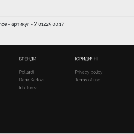
nce - артикул - У 01225.00.17
БРЕНДИ
ЮРИДИЧНІ
Pollardi
Privacy policy
Daria Karlozi
Terms of use
Ida Torez