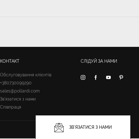
КОНТАКТ
СЛІДУЙ ЗА НАМИ
Обслуговування клієнтів:
+380730099290
sales@pollardi.com
Зв’язатися з нами
Співпраця
ЗВ’ЯЗАТИСЯ З НАМИ