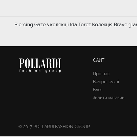
Piercing Gaze з колекції Ida Torez Колекція Brave gla
САЙТ
Про нас
Вечірні сукні
Блог
Знайти магазин
© 2017 POLLARDI FASHION GROUP