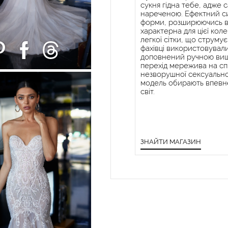
сукня гідна тебе, адже
нареченою. Ефектний си
форми, розширюючись ві
характерна для цієї коле
легкої сітки, що струму
фахівці використовувал
доповнений ручною виши
перехід мережива на сп
незворушної сексуальнос
модель обирають впевнен
світ.
ЗНАЙТИ МАГАЗИН