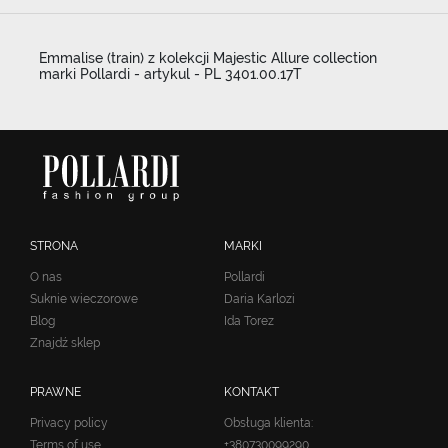
Emmalise (train) z kolekcji Majestic Allure collection
marki Pollardi - artykul - PL 3401.00.17T
STRONA
MARKI
O nas
Pollardi
Suknie wieczorowe
Daria Karlozi
Blog
Ida Torez
Znajdź sklep
PRAWNE
KONTAKT
Privacy policy
Obsługa klienta:
Terms of use
+380730099290