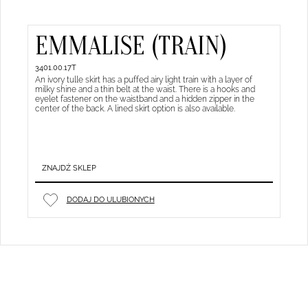
EMMALISE (TRAIN)
3401.00.17T
An ivory tulle skirt has a puffed airy light train with a layer of
milky shine and a thin belt at the waist. There is a hooks and
eyelet fastener on the waistband and a hidden zipper in the
center of the back. A lined skirt option is also available.
ZNAJDŹ SKLEP
DODAJ DO ULUBIONYCH