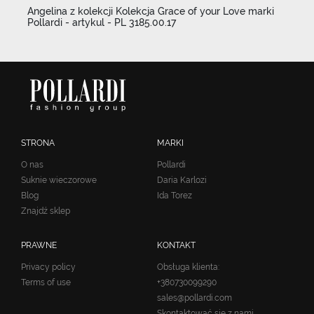
Angelina z kolekcji Kolekcja Grace of your Love marki
Pollardi - artykul - PL 3185.00.17
STRONA
MARKI
O nas
Pollardi
Suknie wieczorowe
Daria Karlozi
Blog
Ida Torez
Znajdź sklep
PRAWNE
KONTAKT
Privacy policy
Obsługa klienta:
Terms of use
+380730099290
sales@pollardi.com
Skontaktować się z nami