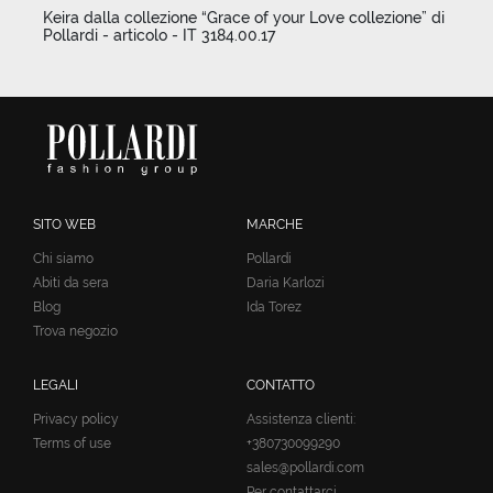
Keira dalla collezione “Grace of your Love collezione” di
Pollardi - articolo - IT 3184.00.17
SITO WEB
MARCHE
Chi siamo
Pollardi
Abiti da sera
Daria Karlozi
Blog
Ida Torez
Trova negozio
LEGALI
CONTATTO
Privacy policy
Assistenza clienti:
Terms of use
+380730099290
sales@pollardi.com
Per contattarci