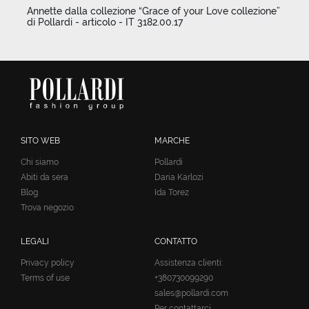
Annette dalla collezione “Grace of your Love collezione”
di Pollardi - articolo - IT 3182.00.17
SITO WEB
MARCHE
Chi siamo
Pollardi
Abiti da sera
Daria Karlozi
Blog
Ida Torez
Trova negozio
LEGALI
CONTATTO
Privacy policy
Assistenza clienti:
Terms of use
+380730099290
sales@pollardi.com
Per contattarci