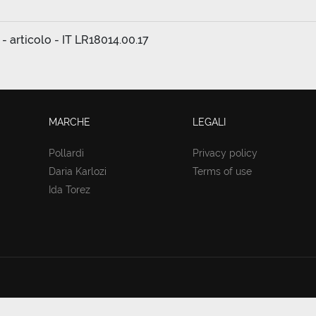
- articolo - IT LR18014.00.17
MARCHE
LEGALI
Pollardi
Privacy policy
Daria Karlozi
Terms of use
Ida Torez