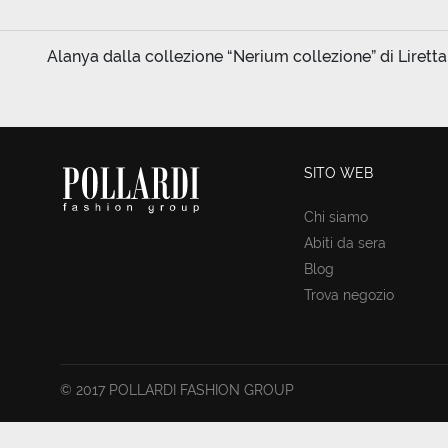
Alanya dalla collezione “Nerium collezione” di Liretta 
SITO WEB
Chi siamo
Abiti da sera
Blog
Trova negozio
© 2017 POLLARDI FASHION GROUP