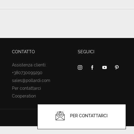
CONTATTO
SEGUICI
Assistenza clienti:
+380730099290
sales@pollardi.com
Per contattarci
Cooperation
PER CONTATTARCI