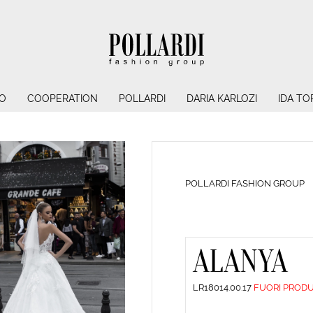
O
COOPERATION
POLLARDI
DARIA KARLOZI
IDA TO
POLLARDI FASHION GROUP
ALANYA
LR18014.00.17
FUORI PROD