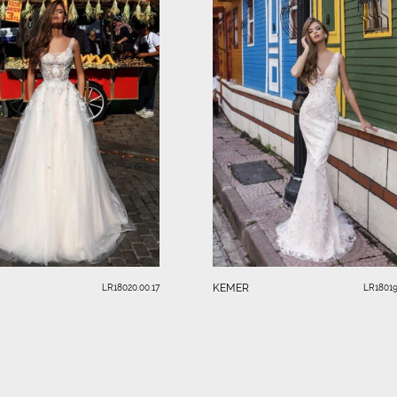
KEMER
LR18020.00.17
LR18019