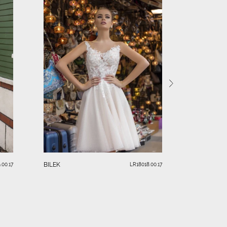
DEMRE
BILEK
.00.17
LR18018.00.17