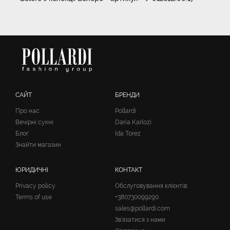
САЙТ
БРЕНДИ
Про нас
Pollardi
Вечірні сукні
Daria Karlozi
Блог
Ida Torez
Знайти магазин
ЮРИДИЧНІ
КОНТАКТ
Privacy policy
Обслуговування клієнтів:
Terms of use
+380730099290
sales@pollardi.com
Зв’язатися з нами