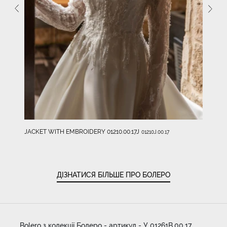
JACKET WITH EMBROIDERY 01210.00.17J
01210J.00.17
ДІЗНАТИСЯ БІЛЬШЕ ПРО БОЛЕРО
Bolero з колекції Болеро - артикул - У 01261B.00.17