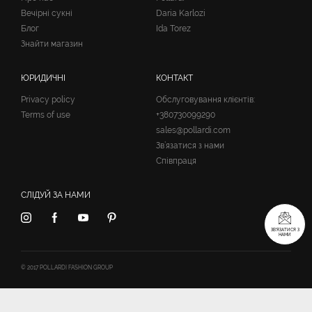
Вечірні сукні
Daria Karlozi
Блог
Ida Torez
Знайти магазин
ЮРИДИЧНІ
КОНТАКТ
Privacy policy
Обслуговування клієнтів:
Terms of use
+380730099290
sales@pollardi.com
Зв’язатися з нами
Співпраця
СЛІДУЙ ЗА НАМИ
ЗВ’ЯЗАТИСЯ З
НАМИ
© 2017 POLLARDI FASHION GROUP