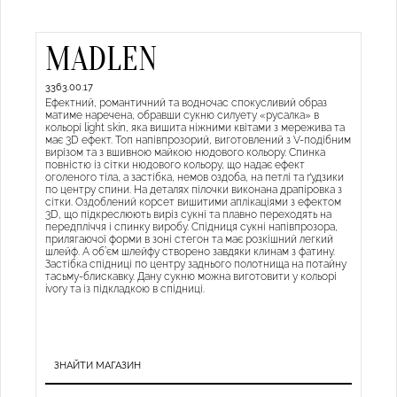
MADLEN
3363.00.17
Ефектний, романтичний та водночас спокусливий образ
матиме наречена, обравши сукню силуету «русалка» в
кольорі light skin, яка вишита ніжними квітами з мережива та
має 3D ефект. Топ напівпрозорий, виготовлений з V-подібним
вирізом та з вшивною майкою нюдового кольору. Спинка
повністю із сітки нюдового кольору, що надає ефект
оголеного тіла, а застібка, немов оздоба, на петлі та ґудзики
по центру спини. На деталях пілочки виконана драпіровка з
сітки. Оздоблений корсет вишитими аплікаціями з ефектом
3D, що підкреслюють виріз сукні та плавно переходять на
передпліччя і спинку виробу. Спідниця сукні напівпрозора,
прилягаючої форми в зоні стегон та має розкішний легкий
шлейф. А об’єм шлейфу створено завдяки клинам з фатину.
Застібка спідниці по центру заднього полотнища на потайну
тасьму-блискавку. Дану сукню можна виготовити у кольорі
ivory та із підкладкою в спідниці.
ЗНАЙТИ МАГАЗИН