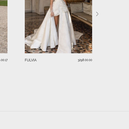
SERAFINA
FULVIA
.00.17
3298.00.00