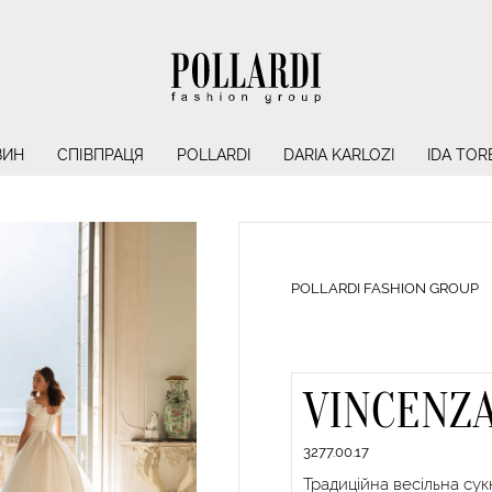
ЗИН
СПІВПРАЦЯ
POLLARDI
DARIA KARLOZI
IDA TOR
POLLARDI FASHION GROUP
VINCENZ
3277.00.17
Традиційна весільна сукн