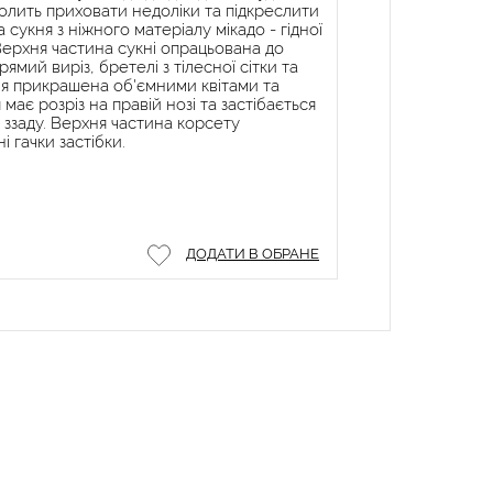
волить приховати недоліки та підкреслити
сукня з ніжного матеріалу мікадо - гідної
Верхня частина сукні опрацьована до
ямий виріз, бретелі з тілесної сітки та
ня прикрашена об'ємними квітами та
має розріз на правій нозі та застібається
 ззаду. Верхня частина корсету
і гачки застібки.
ДОДАТИ В ОБРАНЕ