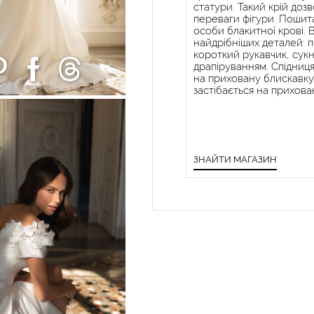
статури. Такий крій доз
переваги фігури. Пошита 
особи блакитної крові. 
найдрібніших деталей: пр
короткий рукавчик, сук
драпіруванням. Спідниця 
на приховану блискавку
застібається на прихован
ЗНАЙТИ МАГАЗИН