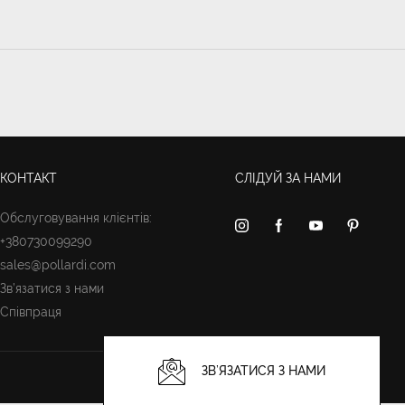
КОНТАКТ
СЛІДУЙ ЗА НАМИ
Обслуговування клієнтів:
+380730099290
sales@pollardi.com
Зв’язатися з нами
Співпраця
ЗВ’ЯЗАТИСЯ З НАМИ