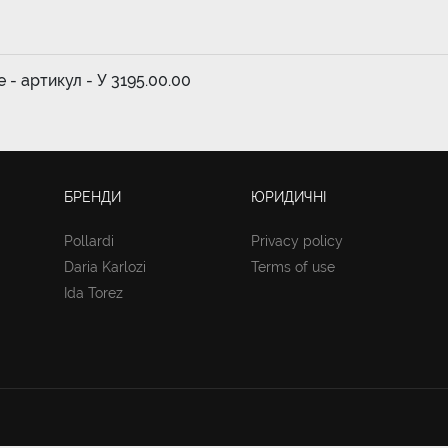
e - артикул - У 3195.00.00
БРЕНДИ
ЮРИДИЧНІ
Pollardi
Privacy policy
Daria Karlozi
Terms of use
Ida Torez