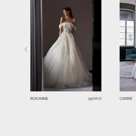
ROXANNE
CARRIE
3197.00.17