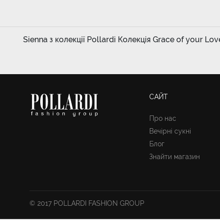
Sienna з колекції Pollardi Колекція Grace of your Lov
САЙТ
Про нас
Вечірні сукні
Блог
Знайти магазин
© 2017 POLLARDI FASHION GROUP