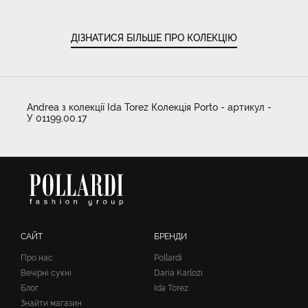
ДІЗНАТИСЯ БІЛЬШЕ ПРО КОЛЕКЦІЮ
Andrea з колекції Ida Torez Колекція Porto - артикул -
У 01199.00.17
САЙТ
БРЕНДИ
Про нас
Pollardi
Вечірні сукні
Daria Karlozi
Блог
Ida Torez
Знайти магазин