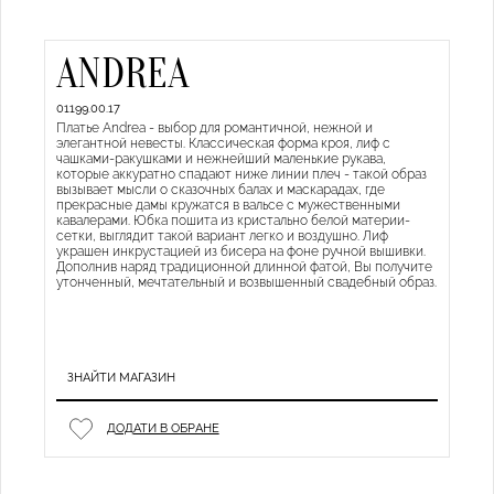
ANDREA
01199.00.17
Платье Andrea - выбор для романтичной, нежной и
элегантной невесты. Классическая форма кроя, лиф с
чашками-ракушками и нежнейший маленькие рукава,
которые аккуратно спадают ниже линии плеч - такой образ
вызывает мысли о сказочных балах и маскарадах, где
прекрасные дамы кружатся в вальсе с мужественными
кавалерами. Юбка пошита из кристально белой материи-
сетки, выглядит такой вариант легко и воздушно. Лиф
украшен инкрустацией из бисера на фоне ручной вышивки.
Дополнив наряд традиционной длинной фатой, Вы получите
утонченный, мечтательный и возвышенный свадебный образ.
ЗНАЙТИ МАГАЗИН
ДОДАТИ В ОБРАНЕ