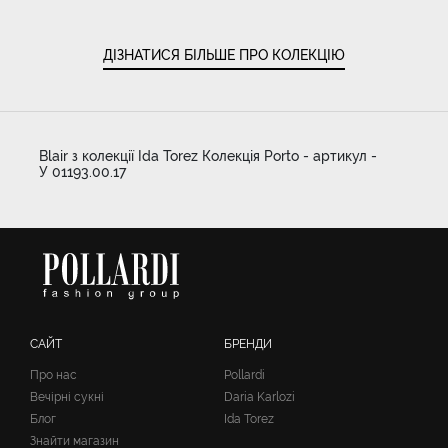
ДІЗНАТИСЯ БІЛЬШЕ ПРО КОЛЕКЦІЮ
Blair з колекції Ida Torez Колекція Porto - артикул -
У 01193.00.17
САЙТ
БРЕНДИ
Про нас
Pollardi
Вечірні сукні
Daria Karlozi
Блог
Ida Torez
Знайти магазин