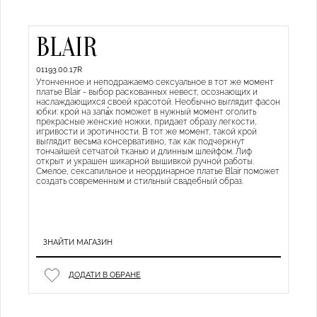
BLAIR
01193.00.17R
Утонченное и неподражаемо сексуальное в тот же момент
платье Blair - выбор раскованных невест, осознающих и
наслаждающихся своей красотой. Необычно выглядит фасон
юбки: крой на запа́х поможет в нужный момент оголить
прекрасные женские ножки, придает образу легкости,
игривости и эротичности. В тот же момент, такой крой
выглядит весьма консервативно, так как подчеркнут
тончайшей сетчатой тканью и длинным шлейфом. Лиф
открыт и украшен шикарной вышивкой ручной работы.
Смелое, сексапильное и неординарное платье Blair поможет
создать современным и стильный свадебный образ.
ЗНАЙТИ МАГАЗИН
ДОДАТИ В ОБРАНЕ