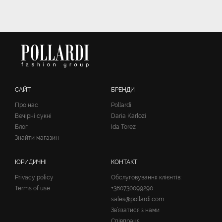
САЙТ
БРЕНДИ
Про нас
Pollardi
Вечірні сукні
Daria Karlozi
Блог
Ida Torez
Знайти магазин
ЮРИДИЧНІ
КОНТАКТ
Privacy policy
Обслуговування клієнтів:
Terms of use
+380730099290
sales@pollardi.com
Зв’язатися з нами
Співпраця